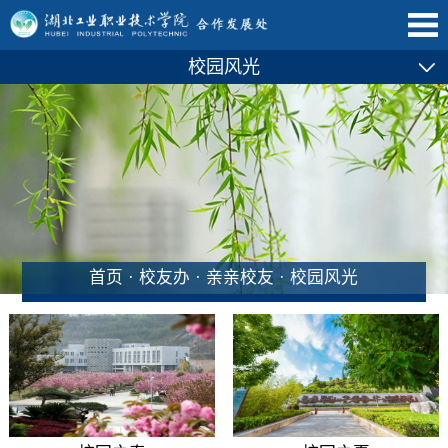
校园风光
首页
·
校友办
·
亲亲校友
·
校园风光