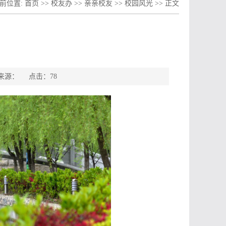
前位置:
首页
>>
校友办
>>
亲亲校友
>>
校园风光
>> 正文
者： 来源： 点击：
78