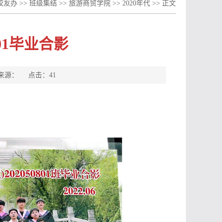
校友办
>>
班级集结
>>
旅游商贸学院
>>
2020年代
>> 正文
801毕业合影
者： 来源： 点击：
41