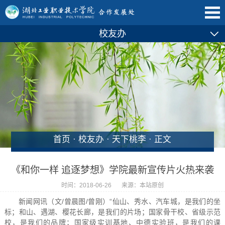
校友办
首页
·
校友办
·
天下桃李
· 正文
《和你一样 追逐梦想》学院最新宣传片火热来袭
时间：2018-06-26
来源：本站原创
新闻网讯（文/曾晨图/曾刚）“仙山、秀水、汽车城，是我们的坐
标；和山、遇湖、樱花长廊，是我们的片场；国家骨干校、省级示范
校，是我们的品牌；国家级实训基地、中德实验班，是我们的课