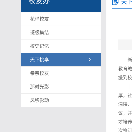
校友办
天
花样校友
班级集结
校史记忆
天下桃李
教育教
亲亲校友
搬到
那时光影
厚，社
风移影动
渝陕、
议，
才培养
次签