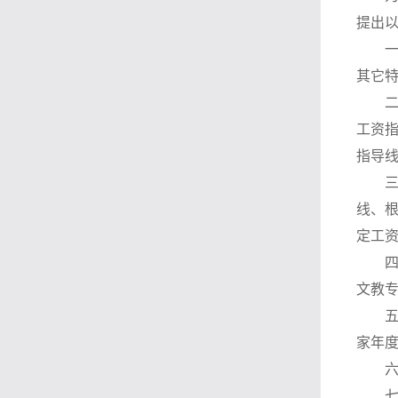
提出
其它
工资
指导
线、
定工
文教
家年