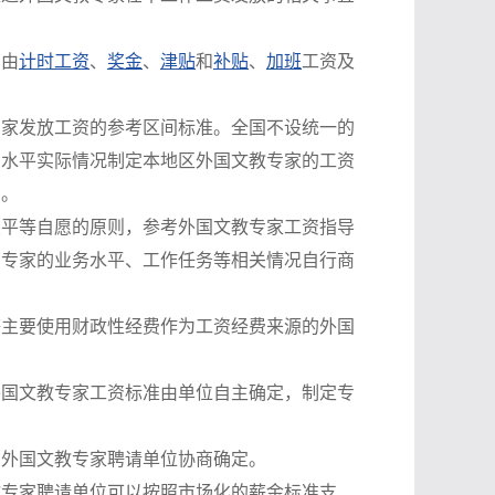
，由
计时工资
、
奖金
、
津贴
和
补贴
、
加班
工资及
专家发放工资的参考区间标准。全国不设统一的
费水平实际情况制定本地区外国文教专家的工资
资。
照平等自愿的原则，参考外国文教专家工资指导
国专家的业务水平、工作任务等相关情况自行商
等主要使用财政性经费作为工资经费来源的外国
。
外国文教专家工资标准由单位自主确定，制定专
与外国文教专家聘请单位协商确定。
教专家聘请单位可以按照市场化的薪金标准支