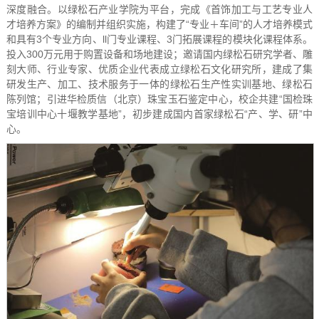
深度融合。以绿松石产业学院为平台，完成《首饰加工与工艺专业人
才培养方案》的编制并组织实施，构建了“专业＋车间”的人才培养模式
和具有3个专业方向、ll门专业课程、3门拓展课程的模块化课程体系。
投入300万元用于购置设备和场地建设；邀请国内绿松石研究学者、雕
刻大师、行业专家、优质企业代表成立绿松石文化研究所，建成了集
研发生产、加工、技术服务于一体的绿松石生产性实训基地、绿松石
陈列馆；引进华检质信（北京）珠宝玉石鉴定中心，校企共建“国检珠
宝培训中心十堰教学基地”，初步建成国内首家绿松石“产、学、研”中
心。