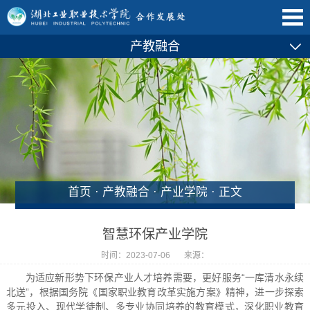
产教融合
首页
·
产教融合
·
产业学院
· 正文
智慧环保产业学院
时间：2023-07-06
来源：
为适应新形势下环保产业人才培养需要，更好服务“一库清水永续
北送”，根据国务院《国家职业教育改革实施方案》精神，进一步探索
多元投入、现代学徒制、多专业协同培养的教育模式，深化职业教育