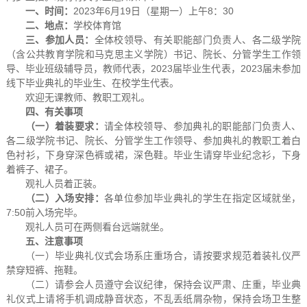
一、时间：
2023年6月19日（星期一）上午8：30
二、地点：
学校体育馆
三、参加人员：
全体校领导、有关职能部门负责人、各二级学院
（含公共教育学院和马克思主义学院）书记、院长、分管学生工作领
导、毕业班级辅导员，教师代表，2023届毕业生代表，2023届未参加
线下毕业典礼的毕业生、在校学生代表。
欢迎无课教师、教职工观礼。
四、有关事项
（一）着装要求：
请全体校领导、参加典礼的职能部门负责人、
各二级学院书记、院长、分管学生工作领导、参加典礼的教职工着白
色衬衫，下身穿深色裤或裙，深色鞋。毕业生请穿毕业纪念衫，下身
着裤子、裙子。
观礼人员着正装。
（二）入场安排：
各单位参加毕业典礼的学生在指定区域就坐，
7:50前入场完毕。
观礼人员可在两侧看台远端就坐。
五、注意事项
（一）毕业典礼仪式会场系庄重场合，请按要求规范着装礼仪严
禁穿短裤、拖鞋。
（二）请参会人员遵守会议纪律，保持会议严肃、庄重，毕业典
礼仪式上请将手机调成静音状态，不乱丢纸屑杂物，保持会场卫生整